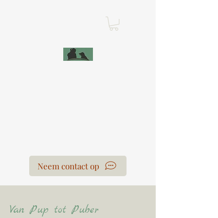
Leercentrum Voor
de Honden
Laura Van der Hoeven
Neem contact op
Van Pup tot Puber