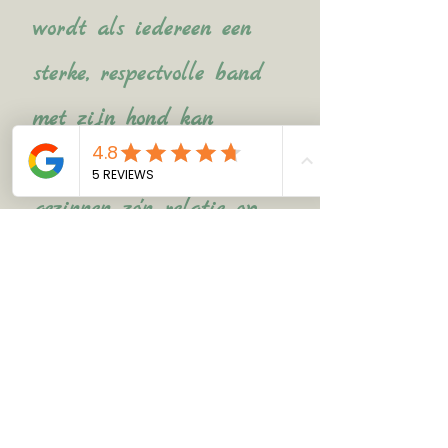
wordt als iedereen een
sterke, respectvolle band
met zijn hond kan
hebben. Daarom help ik
gezinnen zo'n relatie op
te bouwen d.m.v.
persoonlijke &
toegankelijke training,
zodat zowel puppy's of
volwassen honden als de