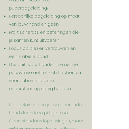
puberbegeleiding?
Persoonlijke begeleiding op maat
van jouw hond en gezin
Praktische tips en oefeningen die
je samen kunt uitvoeren
Focus op plezier, vertrouwen en
een stabiele band
Geschikt voor honden die net de
puppyfase achter zich hebben én
voor pubers die extra
ondersteuning nodig hebben
Ik begeleid jou en jouw puberende
hond door deze pittige fase.
Geen standaardoplossingen, maar
advies op maat
dat volledig op