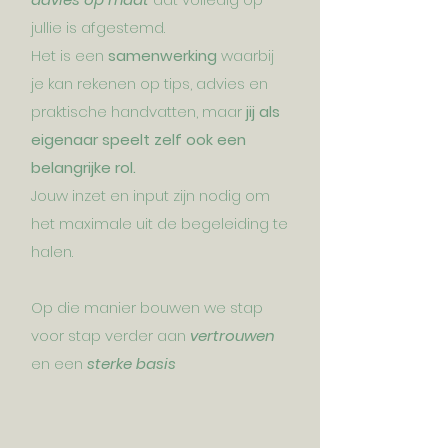
jullie is afgestemd.
Het is een
samenwerking
waarbij
je kan rekenen op tips, advies en
praktische handvatten, maar
jij als
eigenaar speelt zelf ook een
belangrijke rol.
Jouw inzet en input zijn nodig om
het maximale uit de begeleiding te
halen.
Op die manier bouwen we stap
voor stap verder aan
vertrouwen
en een
sterke basis