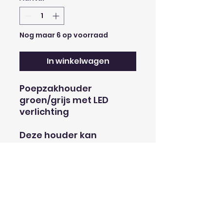
Nog maar 6 op voorraad
In winkelwagen
Poepzakhouder
groen/grijs met LED
verlichting
Deze houder kan
eenvoudig aan de riem
van uw hond worden
bevestigd d.m.v. een
karabijnhaak.
Met wit ledlicht en een
aan- en uitknop
(spatwaterdicht)