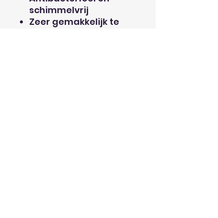
schimmelvrij
Zeer gemakkelijk te
reinigen
Hoe gaat het in zijn
werk?
Selecteer de gewenste
maat en zet hem in je
winkelmandje
Je kunt nu meteen
afrekenen
Zodra wij je bestelling
ontvangen, sturen we
je een e-mail om te
kijken welke kleur(en)
je wenst. (tot max. 2
verschillende kleuren
mogelijk)